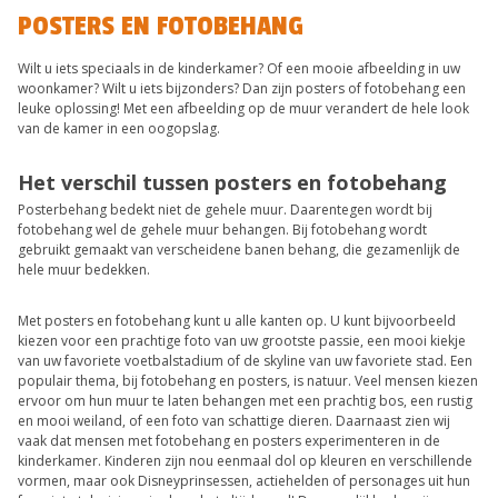
POSTERS EN FOTOBEHANG
Wilt u iets speciaals in de kinderkamer? Of een mooie afbeelding in uw
woonkamer? Wilt u iets bijzonders? Dan zijn posters of fotobehang een
leuke oplossing! Met een afbeelding op de muur verandert de hele look
van de kamer in een oogopslag.
Het verschil tussen posters en fotobehang
Posterbehang bedekt niet de gehele muur. Daarentegen wordt bij
fotobehang wel de gehele muur behangen. Bij fotobehang wordt
gebruikt gemaakt van verscheidene banen behang, die gezamenlijk de
hele muur bedekken.
Met posters en fotobehang kunt u alle kanten op. U kunt bijvoorbeeld
kiezen voor een prachtige foto van uw grootste passie, een mooi kiekje
van uw favoriete voetbalstadium of de skyline van uw favoriete stad. Een
populair thema, bij fotobehang en posters, is natuur. Veel mensen kiezen
ervoor om hun muur te laten behangen met een prachtig bos, een rustig
en mooi weiland, of een foto van schattige dieren. Daarnaast zien wij
vaak dat mensen met fotobehang en posters experimenteren in de
kinderkamer. Kinderen zijn nou eenmaal dol op kleuren en verschillende
vormen, maar ook Disneyprinsessen, actiehelden of personages uit hun