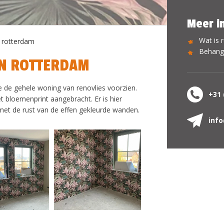
Meer i
Wat is 
 rotterdam
Behang
N ROTTERDAM
 de gehele woning van renovlies voorzien.
+31 
 bloemenprint aangebracht. Er is hier
met de rust van de effen gekleurde wanden.
inf