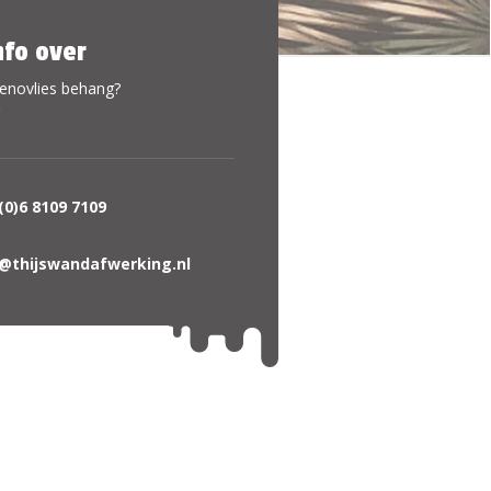
nfo over
renovlies behang?
(0)6 8109 7109
o@thijswandafwerking.nl