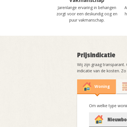
Jarenlange ervaring in behangen
A
zorgt voor een deskundig oog en
h
puur vakmanschap.
Prijsindicatie
Wij zijn graag transparant.
indicatie van de kosten. Zo
Woning
Om welke type woni
Nieuwb