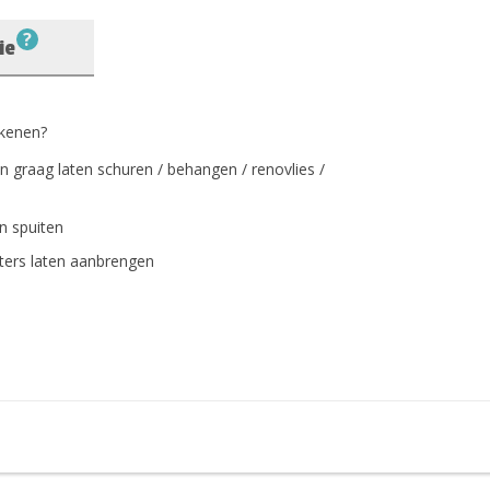
?
ie
ekenen?
en graag laten schuren / behangen / renovlies /
en spuiten
sters laten aanbrengen