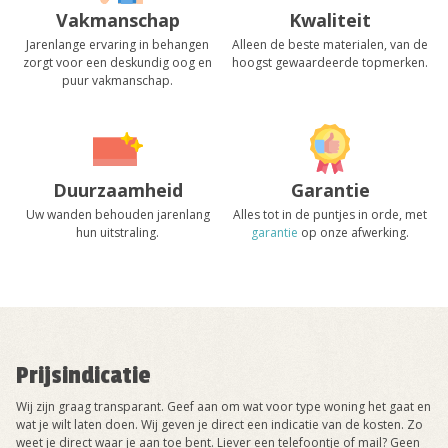
Vakmanschap
Kwaliteit
Jarenlange ervaring in behangen
Alleen de beste materialen, van de
zorgt voor een deskundig oog en
hoogst gewaardeerde topmerken.
puur vakmanschap.
Duurzaamheid
Garantie
Uw wanden behouden jarenlang
Alles tot in de puntjes in orde, met
hun uitstraling.
garantie
op onze afwerking.
Prijsindicatie
Wij zijn graag transparant. Geef aan om wat voor type woning het gaat en
wat je wilt laten doen. Wij geven je direct een indicatie van de kosten. Zo
weet je direct waar je aan toe bent. Liever een telefoontje of mail? Geen